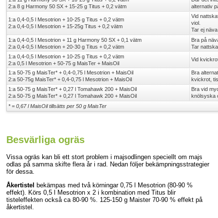
2:a 8 g Harmony 50 SX + 15-25 g Titus + 0,2 vätm
alternativ 
Vid nattska
1:a 0,4-0,5 l Mesotrion + 10-25 g Titus + 0,2 vätm
viol.
2:a 0,4-0,5 l Mesotrion + 15-25g Titus + 0,2 vätm
Tar ej näva
1:a 0,4-0,5 l Mesotrion + 11 g Harmony 50 SX + 0,1 vätm
Bra på näva
2:a 0,4-0,5 l Mesotrion + 20-30 g Titus + 0,2 vätm
Tar nattska
1:a 0,4-0,5 l Mesotrion + 10-25 g Titus + 0,2 vätm
Vid kvickro
2:a 0,5 l Mesotrion + 50-75 g MaisTer + MaisOil
1:a 50-75 g MaisTer* + 0,4-0,75 l Mesotrion + MaisOil
Bra alterna
2:a 50-75g MaisTer* + 0,4-0,75 l Mesotrion + MaisOil
kvickrot, ti
1:a 50-75 g MaisTer* + 0,27 l Tomahawk 200 + MaisOil
Bra vid my
2:a 50-75 g MaisTer* + 0,27 l Tomahawk 200 + MaisOil
knölsyska 
* = 0,67 l MaisOil tillsätts per 50 g MaisTer
Besvärliga ogräs
Vissa ogräs kan bli ett stort problem i majsodlingen speciellt om majs
odlas på samma skifte flera år i rad. Nedan följer bekämpningsstrategier
för dessa.
Åkertistel
bekämpas med två körningar 0,75 l Mesotrion (80-90 %
effekt). Körs 0,5 l Mesotrion x 2 i kombination med Titus blir
tisteleffekten också ca 80-90 %. 125-150 g Maister 70-90 % effekt på
åkertistel.