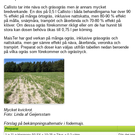
Callisto tar inte näva och gräsogräs men är annars mycket
bredverkande. En dos på 0,5 l Callisto i båda behandlingarna har över 90
% effekt på många örtogräs, inklusive nattskatta, men 80-90 % effekt
på målla, snärjmåra, trampört och åkerbinda och 70-80 % effekt på
klöver. Om dessa ogräs förekommer rikligt eller om de har hunnit bli
stora kan dosen behöva ökas till 0,75 l per körning.
MaisTer har god verkan på många ogräs, inklusive gräsogräs och
nattskatta, men ger sämre effekt på näva, åkerbinda, veronika och
trampört. Preparat och doser kan väljas utifrån tabellen nedan beroende
på vilka ogräs som förekommer och ogrästryck.
Mycket kvickrot.
Foto: Linda af Geijersstam
Förslag på bekämpningsalternativ i fodermajs.
Preparat
1:a 11 g Harmony 50 SX + 10-25 g Titus + 0,2 vätm
Där det int