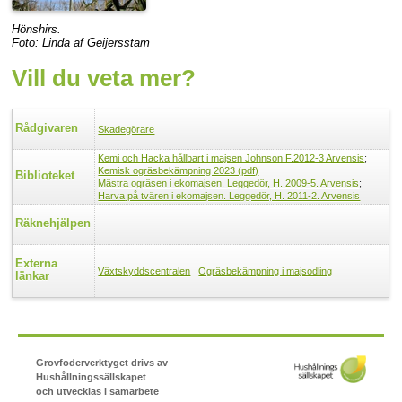
Hönshirs.
Foto: Linda af Geijersstam
Vill du veta mer?
Rådgivaren
Skadegörare
Kemi och Hacka hållbart i majsen Johnson F.2012-3 Arvensis
;
Kemisk ogräsbekämpning 2023 (pdf)
Biblioteket
Mästra ogräsen i ekomajsen. Leggedör, H. 2009-5. Arvensis
;
Harva
på tvären i ekomajsen. Leggedör, H. 2011-2. Arvensis
Räknehjälpen
Externa
Växtskyddscentralen
Ogräsbekämpning i majsodling
länkar
Grovfoderverktyget drivs av
Hushållningssällskapet
och utvecklas i samarbete