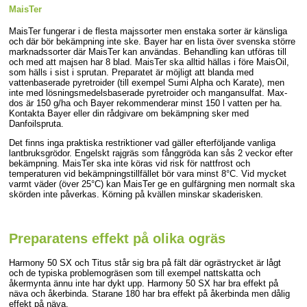
MaisTer
MaisTer fungerar i de flesta majssorter men enstaka sorter är känsliga
och där bör bekämpning inte ske. Bayer har en lista över svenska större
marknadssorter där MaisTer kan användas. Behandling kan utföras till
och med att majsen har 8 blad. MaisTer ska alltid hällas i före MaisOil,
som hälls i sist i sprutan. Preparatet är möjligt att blanda med
vattenbaserade pyretroider (till exempel Sumi Alpha och Karate), men
inte med lösningsmedelsbaserade pyretroider och mangansulfat. Max-
dos är 150 g/ha och Bayer rekommenderar minst 150 l vatten per ha.
Kontakta Bayer eller din rådgivare om bekämpning sker med
Danfoilspruta.
Det finns inga praktiska restriktioner vad gäller efterföljande vanliga
lantbruksgrödor. Engelskt rajgräs som fånggröda kan sås 2 veckor efter
bekämpning. MaisTer ska inte köras vid risk för nattfrost och
temperaturen vid bekämpningstillfället bör vara minst 8°C. Vid mycket
varmt väder (över 25°C) kan MaisTer ge en gulfärgning men normalt ska
skörden inte påverkas. Körning på kvällen minskar skaderisken.
Preparatens effekt på olika ogräs
Harmony 50 SX och Titus står sig bra på fält där ogrästrycket är lågt
och de typiska problemogräsen som till exempel nattskatta och
åkermynta ännu inte har dykt upp. Harmony 50 SX har bra effekt på
näva och åkerbinda. Starane 180 har bra effekt på åkerbinda men dålig
effekt på näva.