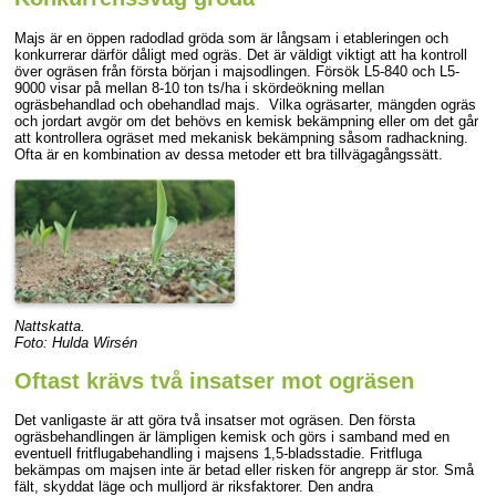
Majs är en öppen radodlad gröda som är långsam i etableringen och
konkurrerar därför dåligt med ogräs. Det är väldigt viktigt att ha kontroll
över ogräsen från första början i majsodlingen. Försök L5-840 och L5-
9000 visar på mellan 8-10 ton ts/ha i skördeökning mellan
ogräsbehandlad och obehandlad majs. Vilka ogräsarter, mängden ogräs
och jordart avgör om det behövs en kemisk bekämpning eller om det går
att kontrollera ogräset med mekanisk bekämpning såsom radhackning.
Ofta är en kombination av dessa metoder ett bra tillvägagångssätt.
Nattskatta.
Foto: Hulda Wirsén
Oftast krävs två insatser mot ogräsen
Det vanligaste är att göra två insatser mot ogräsen. Den första
ogräsbehandlingen är lämpligen kemisk och görs i samband med en
eventuell fritflugabehandling i majsens 1,5-bladsstadie. Fritfluga
bekämpas om majsen inte är betad eller risken för angrepp är stor. Små
fält, skyddat läge och mulljord är riksfaktorer. Den andra