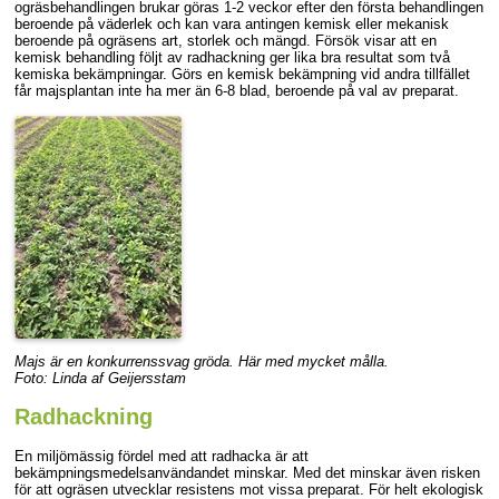
ogräsbehandlingen brukar göras 1-2 veckor efter den första behandlingen
beroende på väderlek och kan vara antingen kemisk eller mekanisk
beroende på ogräsens art, storlek och mängd. Försök visar att en
kemisk behandling följt av radhackning ger lika bra resultat som två
kemiska bekämpningar. Görs en kemisk bekämpning vid andra tillfället
får majsplantan inte ha mer än 6-8 blad, beroende på val av preparat.
Majs är en konkurrenssvag gröda. Här med mycket målla.
Foto: Linda af Geijersstam
Radhackning
En miljömässig fördel med att radhacka är att
bekämpningsmedelsanvändandet minskar. Med det minskar även risken
för att ogräsen utvecklar resistens mot vissa preparat. För helt ekologisk