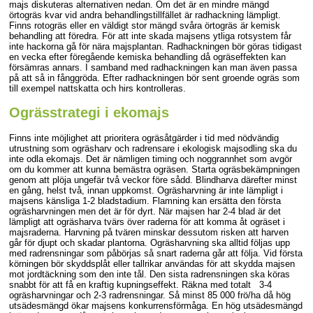
majs diskuteras alternativen nedan. Om det är en mindre mängd
örtogräs kvar vid andra behandlingstillfället är radhackning lämpligt.
Finns rotogräs eller en väldigt stor mängd svåra örtogräs är kemisk
behandling att föredra. För att inte skada majsens ytliga rotsystem får
inte hackorna gå för nära majsplantan. Radhackningen bör göras tidigast
en vecka efter föregående kemiska behandling då ogräseffekten kan
försämras annars. I samband med radhackningen kan man även passa
på att så in fånggröda. Efter radhackningen bör sent groende ogräs som
till exempel nattskatta och hirs kontrolleras.
Ogrässtrategi i ekomajs
Finns inte möjlighet att prioritera ogräsåtgärder i tid med nödvändig
utrustning som ogräsharv och radrensare i ekologisk majsodling ska du
inte odla ekomajs. Det är nämligen timing och noggrannhet som avgör
om du kommer att kunna bemästra ogräsen. Starta ogräsbekämpningen
genom att plöja ungefär två veckor före sådd. Blindharva därefter minst
en gång, helst två, innan uppkomst. Ogräsharvning är inte lämpligt i
majsens känsliga 1-2 bladstadium. Flamning kan ersätta den första
ogräsharvningen men det är för dyrt. När majsen har 2-4 blad är det
lämpligt att ogräsharva tvärs över raderna för att komma åt ogräset i
majsraderna. Harvning på tvären minskar dessutom risken att harven
går för djupt och skadar plantorna. Ogräsharvning ska alltid följas upp
med radrensningar som påbörjas så snart raderna går att följa. Vid första
körningen bör skyddsplåt eller tallrikar användas för att skydda majsen
mot jordtäckning som den inte tål. Den sista radrensningen ska köras
snabbt för att få en kraftig kupningseffekt. Räkna med totalt 3-4
ogräsharvningar och 2-3 radrensningar. Så minst 85 000 frö/ha då hög
utsädesmängd ökar majsens konkurrensförmåga. En hög utsädesmängd