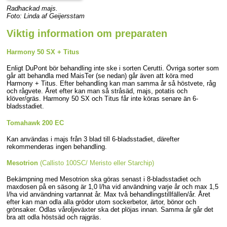
Radhackad majs.
Foto: Linda af Geijersstam
Viktig information om preparaten
Harmony 50 SX + Titus
Enligt DuPont bör behandling inte ske i sorten Cerutti. Övriga sorter som
går att behandla med MaisTer (se nedan) går även att köra med
Harmony + Titus. Efter behandling kan man samma år så höstvete, råg
och rågvete. Året efter kan man så stråsäd, majs, potatis och
klöver/gräs. Harmony 50 SX och Titus får inte köras senare än 6-
bladsstadiet.
Tomahawk 200 EC
Kan användas i majs från 3 blad till 6-bladsstadiet, därefter
rekommenderas ingen behandling.
Mesotrion
(Callisto 100SC/ Meristo eller Starchip)
Bekämpning med Mesotrion ska göras senast i 8-bladsstadiet och
maxdosen på en säsong är 1,0 l/ha vid användning varje år och max 1,5
l/ha vid användning vartannat år. Max två behandlingstillfällen/år. Året
efter kan man odla alla grödor utom sockerbetor, ärtor, bönor och
grönsaker. Odlas våroljeväxter ska det plöjas innan. Samma år går det
bra att odla höstsäd och rajgräs.