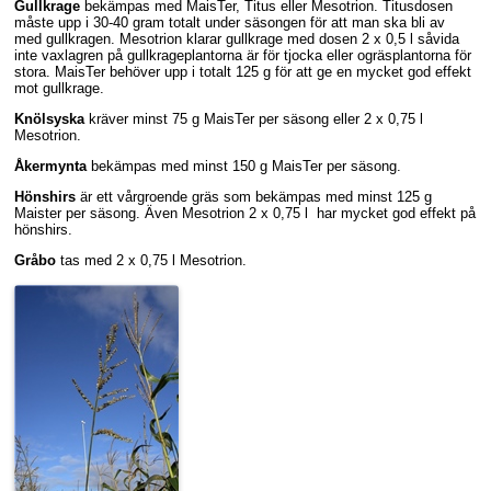
Gullkrage
bekämpas med MaisTer, Titus eller Mesotrion. Titusdosen
måste upp i 30-40 gram totalt under säsongen för att man ska bli av
med gullkragen. Mesotrion klarar gullkrage med dosen 2 x 0,5 l såvida
inte vaxlagren på gullkrageplantorna är för tjocka eller ogräsplantorna för
stora. MaisTer behöver upp i totalt 125 g för att ge en mycket god effekt
mot gullkrage.
Knölsyska
kräver minst 75 g MaisTer per säsong eller 2 x 0,75 l
Mesotrion.
Åkermynta
bekämpas med minst 150 g MaisTer per säsong.
Hönshirs
är ett vårgroende gräs som bekämpas med minst 125 g
Maister per säsong. Även Mesotrion 2 x 0,75 l har mycket god effekt på
hönshirs.
Gråbo
tas med 2 x 0,75 l Mesotrion.