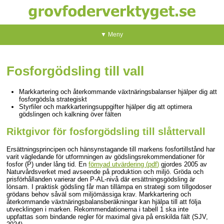
▼ Meny
Fosforgödsling till vall
Markkartering och återkommande växtnäringsbalanser hjälper dig att
fosforgödsla strategiskt
Styrfiler och markkarteringsuppgifter hjälper dig att optimera
gödslingen och kalkning över fälten
Riktgivor för fosforgödsling till slåttervall
Ersättningsprincipen och hänsynstagande till markens fosfortillstånd har
varit vägledande för utformningen av gödslingsrekommendationer för
fosfor (P) under lång tid. En
förnyad utvärdering (pdf)
gjordes 2005 av
Naturvårdsverket med avseende på produktion och miljö. Gröda och
prisförhållanden varierar den P-AL-nivå där ersättningsgödsling är
lönsam. I praktisk gödsling får man tillämpa en strategi som tillgodoser
grödans behov såväl som miljömässiga krav. Markkartering och
återkommande växtnäringsbalansberäkningar kan hjälpa till att följa
utvecklingen i marken. Rekommendationerna i tabell 1 ska inte
uppfattas som bindande regler för maximal giva på enskilda fält (SJV,