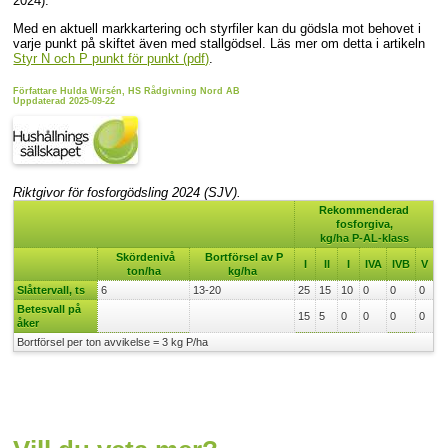
2024).
Med en aktuell markkartering och styrfiler kan du gödsla mot behovet i
varje punkt på skiftet även med stallgödsel. Läs mer om detta i artikeln
Styr N och P punkt för punkt (pdf)
.
Författare Hulda Wirsén, HS Rådgivning Nord AB
Uppdaterad 2025-09-22
Riktgivor för fosforgödsling 2024 (SJV).
Rekommenderad
fosforgiva,
kg/ha P-AL-klass
Skördenivå
Bortförsel av P
I
II
I
IVA
IVB
V
ton/ha
kg/ha
Slåttervall, ts
6
13-20
25
15
10
0
0
0
Betesvall på
15
5
0
0
0
0
åker
Bortförsel per ton avvikelse = 3 kg P/ha