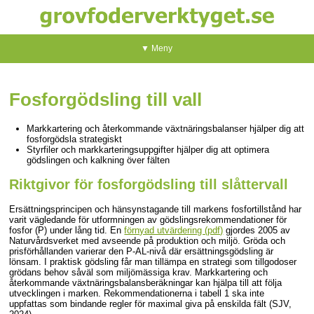
▼ Meny
Fosforgödsling till vall
Markkartering och återkommande växtnäringsbalanser hjälper dig att
fosforgödsla strategiskt
Styrfiler och markkarteringsuppgifter hjälper dig att optimera
gödslingen och kalkning över fälten
Riktgivor för fosforgödsling till slåttervall
Ersättningsprincipen och hänsynstagande till markens fosfortillstånd har
varit vägledande för utformningen av gödslingsrekommendationer för
fosfor (P) under lång tid. En
förnyad utvärdering (pdf)
gjordes 2005 av
Naturvårdsverket med avseende på produktion och miljö. Gröda och
prisförhållanden varierar den P-AL-nivå där ersättningsgödsling är
lönsam. I praktisk gödsling får man tillämpa en strategi som tillgodoser
grödans behov såväl som miljömässiga krav. Markkartering och
återkommande växtnäringsbalansberäkningar kan hjälpa till att följa
utvecklingen i marken. Rekommendationerna i tabell 1 ska inte
uppfattas som bindande regler för maximal giva på enskilda fält (SJV,