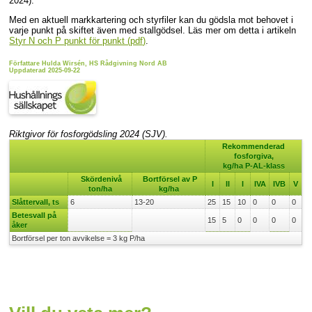
2024).
Med en aktuell markkartering och styrfiler kan du gödsla mot behovet i
varje punkt på skiftet även med stallgödsel. Läs mer om detta i artikeln
Styr N och P punkt för punkt (pdf)
.
Författare Hulda Wirsén, HS Rådgivning Nord AB
Uppdaterad 2025-09-22
Riktgivor för fosforgödsling 2024 (SJV).
Rekommenderad
fosforgiva,
kg/ha P-AL-klass
Skördenivå
Bortförsel av P
I
II
I
IVA
IVB
V
ton/ha
kg/ha
Slåttervall, ts
6
13-20
25
15
10
0
0
0
Betesvall på
15
5
0
0
0
0
åker
Bortförsel per ton avvikelse = 3 kg P/ha