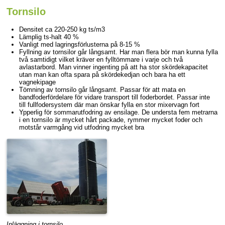
Tornsilo
Densitet ca 220-250 kg ts/m3
Lämplig ts-halt 40 %
Vanligt med lagringsförlusterna på 8-15 %
Fyllning av tornsilor går långsamt. Har man flera bör man kunna fylla
två samtidigt vilket kräver en fylltömmare i varje och två
avlastarbord. Man vinner ingenting på att ha stor skördekapacitet
utan man kan ofta spara på skördekedjan och bara ha ett
vagnekipage
Tömning av tornsilo går långsamt. Passar för att mata en
bandfoderfördelare för vidare transport till foderbordet. Passar inte
till fullfodersystem där man önskar fylla en stor mixervagn fort
Ypperlig för sommarutfodring av ensilage. De understa fem metrarna
i en tornsilo är mycket hårt packade, rymmer mycket foder och
motstår varmgång vid utfodring mycket bra
Inläggning i tornsilo.