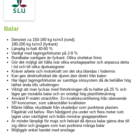
Balar
Densitet ca 150-180 kg ts/m3 (rund);
180-200 kg ts/m3 (fyrkant)
Lämplig ts-halt 40-60 %
Vanligt med lagringsförluster på 2-8 %
Rundbalar vanligare än fyrkant. Olika storlekar finns
Gör det möjligt att hålla isär olika ensilagepartier och anpassa detta
i tid och till olika djurkategorier
Kräver arbete och motorkraft om det ska blandas i fodermix
Kan ges direktutfodrad där djuren äter direkt från balen
Har lägst lagringsförluster av samtliga silosystem då de behåller hög
täthet ända tills utfodringen
Viktigt att man lyckas med förtorkningen då ts-halter på 25 % och
lägre ger instabila balar och en onödigt hög plastförbrukning
Använd P-märkt sträckfilm. En kvalitetscertifiering från oberoende
SP-koncernen, som säkerställer kvaliteten
Måste hållas skyddade från skadedjur som punkterar plasten.
Fågelnät vid behov. Ren hårdgjord yta under och flera meter runt
lagret utan växtlighet och bråte minskar gnagarproblem
Är mindre lämpligt för majs och helsäd då dessa balar gärna drar till
sig råttor och gnagare som kan punktera många balar
Möjliggör enkel handel med ensilage