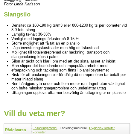
Foto: Linda Karlsson
Slangsilo
Densitet ca 160-190 kg ts/m3 eller 800-1200 kg ts per löpmeter vid
8-9 fots slang
Lämplig ts-halt 30-35%
Vanligt med lagringsförluster på 8-15 %
Större möjlighet att få tät än en plansilo
Låga investeringskostnader men hög driftskostnad
Möjlighet till totalentreprenad där hackning, transport och
slangpackning köps i paket
Silon är täckt och klar i om med att det sista lasset är inkört
Man slipper det tidsödande och impopulära arbetet med
efterpackning och täckning som finns i plansilosystemet
Risk för att packningen blir för dålig då entreprenören tar betalt per
meter inlagd slang
Ren hårdgjord yta under och flera meter runt lagret utan växtlighet
och bråte minskar gnagarproblem och underlättar uttag
Uttagningen upplevs ofta mer besvärlig än uttagning ur en plansilo
Vill du veta mer?
Ensileringsmedel
Täckningsmaterial
Hygienisk kvalitet
Rådgivaren
Förluster