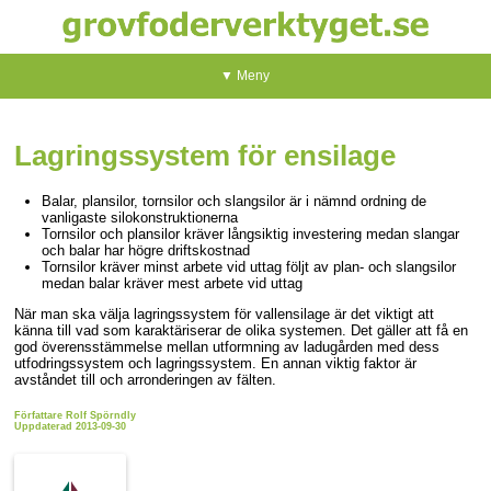
▼ Meny
Lagringssystem för ensilage
Balar, plansilor, tornsilor och slangsilor är i nämnd ordning de
vanligaste silokonstruktionerna
Tornsilor och plansilor kräver långsiktig investering medan slangar
och balar har högre driftskostnad
Tornsilor kräver minst arbete vid uttag följt av plan- och slangsilor
medan balar kräver mest arbete vid uttag
När man ska välja lagringssystem för vallensilage är det viktigt att
känna till vad som karaktäriserar de olika systemen. Det gäller att få en
god överensstämmelse mellan utformning av ladugården med dess
utfodringssystem och lagringssystem. En annan viktig faktor är
avståndet till och arronderingen av fälten.
Författare Rolf Spörndly
Uppdaterad 2013-09-30